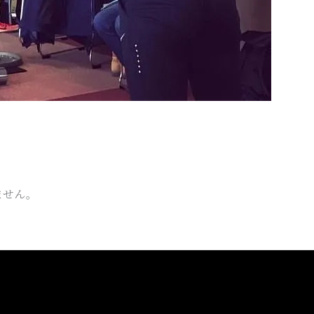
？
ません。