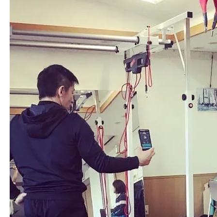
ー
ニ
ン
グ
は
競
技
ス
ポ
ー
ツ
に
必
要？？