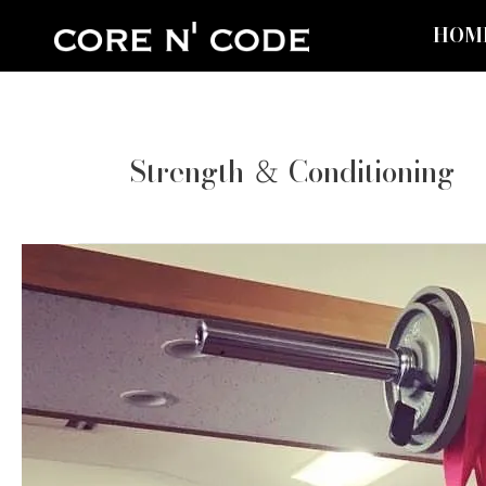
内
HOM
容
を
ス
キ
ッ
Strength ＆ Conditioning
プ
保
護
中:
ウ
ェ
イ
ト
ト
レ